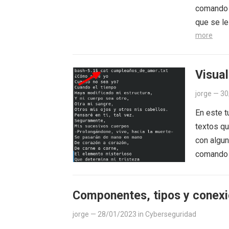
comando c
que se le
more
Visual
jorge
—
30
En este t
textos qu
con algun
comando
Componentes, tipos y conexi
jorge
—
28/01/2023
in
Cyberseguridad