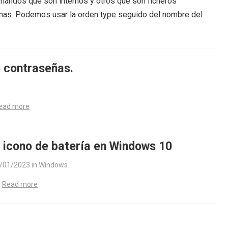
mandos que son internos y otros que son ficheros
rnas. Podemos usar la orden type seguido del nombre del
e contraseñas.
ead more
 icono de batería en Windows 10
/01/2023
in
Windows
Read more