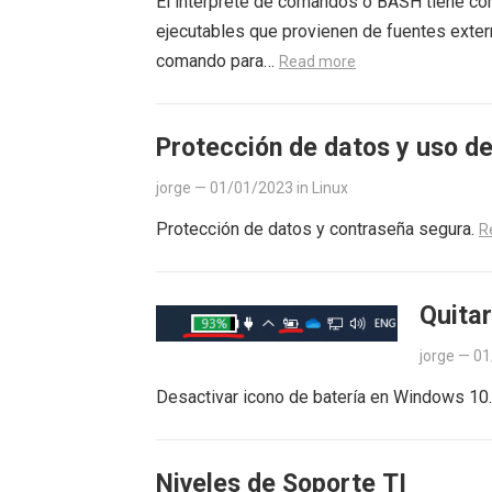
El intérprete de comandos o BASH tiene co
ejecutables que provienen de fuentes exte
comando para…
Read more
Protección de datos y uso d
jorge
—
01/01/2023
in
Linux
Protección de datos y contraseña segura.
R
Quitar
jorge
—
01
Desactivar icono de batería en Windows 10.
Niveles de Soporte TI