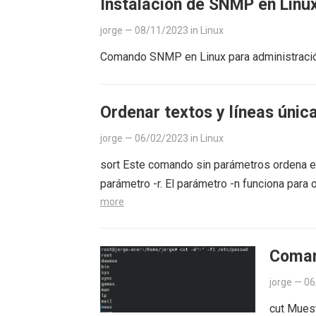
Instalación de SNMP en Linu
jorge
—
08/11/2023
in
Linux
Comando SNMP en Linux para administraci
Ordenar textos y líneas únic
jorge
—
06/02/2023
in
Linux
sort Este comando sin parámetros ordena en
parámetro -r. El parámetro -n funciona para
more
Coman
jorge
—
06
cut Muest