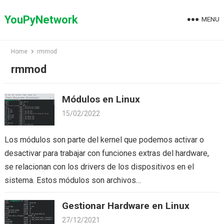
Skip
to
YouPyNetwork
MENU
content
Home
rmmod
rmmod
Módulos en Linux
15/02/2022
Los módulos son parte del kernel que podemos activar o
desactivar para trabajar con funciones extras del hardware,
se relacionan con los drivers de los dispositivos en el
sistema. Estos módulos son archivos…
Gestionar Hardware en Linux
27/12/2021