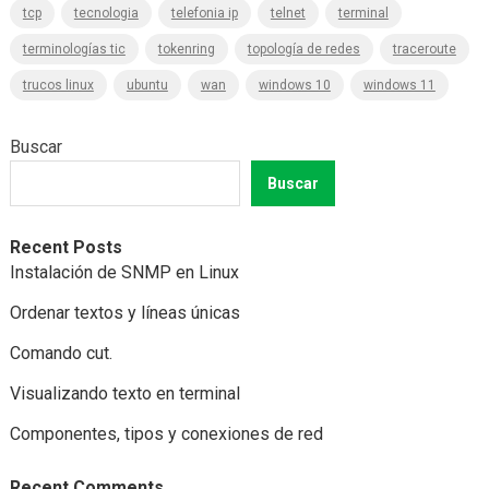
tcp
tecnologia
telefonia ip
telnet
terminal
terminologías tic
tokenring
topología de redes
traceroute
trucos linux
ubuntu
wan
windows 10
windows 11
Buscar
Buscar
Recent Posts
Instalación de SNMP en Linux
Ordenar textos y líneas únicas
Comando cut.
Visualizando texto en terminal
Componentes, tipos y conexiones de red
Recent Comments