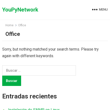
Skip
to
YouPyNetwork
MENU
content
Home
Office
Office
Sorry, but nothing matched your search terms. Please try
again with different keywords.
Buscar:
Entradas recientes
Instalación de SNMP en Linux