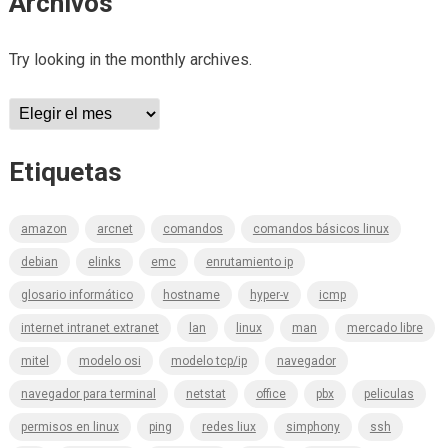
Archivos
Try looking in the monthly archives.
Archivos
Etiquetas
amazon
arcnet
comandos
comandos básicos linux
debian
elinks
emc
enrutamiento ip
glosario informático
hostname
hyper-v
icmp
internet intranet extranet
lan
linux
man
mercado libre
mitel
modelo osi
modelo tcp/ip
navegador
navegador para terminal
netstat
office
pbx
peliculas
permisos en linux
ping
redes liux
simphony
ssh