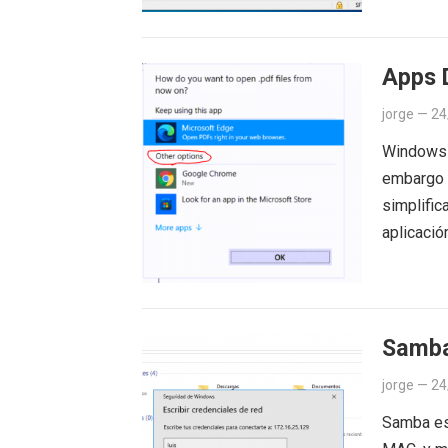
Apps 
jorge
—
24
Windows 1
embargo 
simplific
aplicaci
Samba
jorge
—
24
Samba es