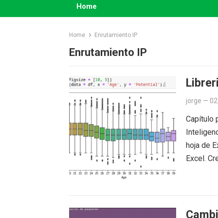
Home
Home
Enrutamiento IP
Enrutamiento IP
Librer
jorge
—
02
Capítulo 
Inteligen
hoja de E
Excel. C
Cambi