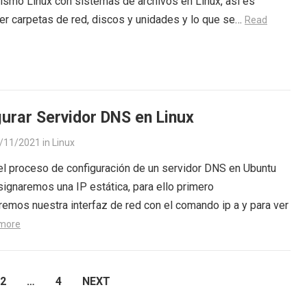
smo Linux con sistemas de archivos en Linux, así es
er carpetas de red, discos y unidades y lo que se…
Read
urar Servidor DNS en Linux
/11/2021
in
Linux
l proceso de configuración de un servidor DNS en Ubuntu
signaremos una IP estática, para ello primero
aremos nuestra interfaz de red con el comando ip a y para ver
more
2
…
4
NEXT