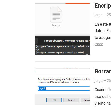
Encrip
jorge
—
25
En este t
datos. En
te asegur
more
Borra
jorge
—
25
Cuando t
uso del, 
y esto ha