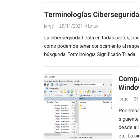
Terminologías Cibersegurid
jorge
—
25/11/2021
in
Linux
La ciberseguridad está en todas partes, po
cómo podemos tener conocimiento al respet
búsqueda. Terminología Significado Triada
Compa
Windo
jorge
—
25
Podemos 
siguiente
desde all
etc. La s