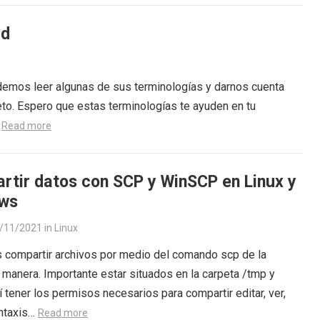
ad
demos leer algunas de sus terminologías y darnos cuenta
o. Espero que estas terminologías te ayuden en tu
…
Read more
rtir datos con SCP y WinSCP en Linux y
ws
/11/2021
in
Linux
compartir archivos por medio del comando scp de la
 manera. Importante estar situados en la carpeta /tmp y
í tener los permisos necesarios para compartir editar, ver,
intaxis…
Read more