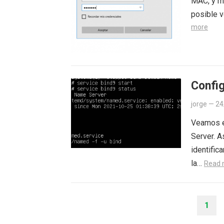
MAC, y mi
posible v
more
Config
jorge
—
24
Veamos e
Server. A
identific
la…
Read 
PAGINACIÓN
1
DE