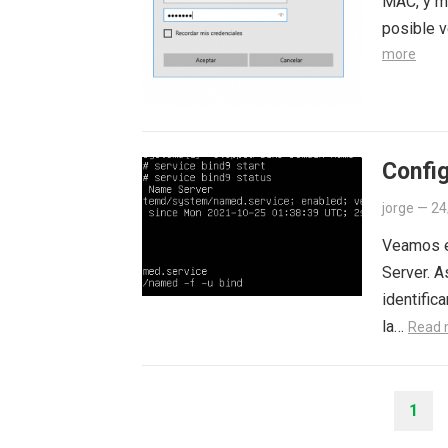
MAC, y mi
posible v
more
Config
jorge
—
24
Veamos e
Server. A
identific
la…
Read 
PAGINACIÓN
1
DE