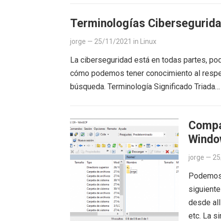
Terminologías Cibersegurid
jorge
—
25/11/2021
in
Linux
La ciberseguridad está en todas partes, po
cómo podemos tener conocimiento al respet
búsqueda. Terminología Significado Triada
Compa
Windo
jorge
—
25
Podemos 
siguiente
desde all
etc. La s