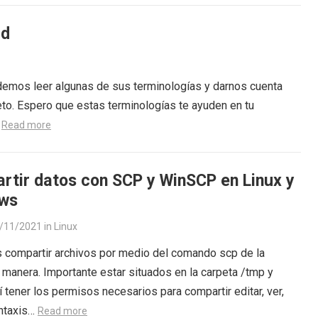
ad
demos leer algunas de sus terminologías y darnos cuenta
o. Espero que estas terminologías te ayuden en tu
…
Read more
rtir datos con SCP y WinSCP en Linux y
ws
/11/2021
in
Linux
compartir archivos por medio del comando scp de la
 manera. Importante estar situados en la carpeta /tmp y
í tener los permisos necesarios para compartir editar, ver,
intaxis…
Read more