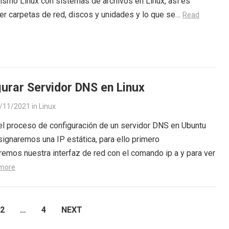
smo Linux con sistemas de archivos en Linux, así es
er carpetas de red, discos y unidades y lo que se…
Read
urar Servidor DNS en Linux
/11/2021
in
Linux
l proceso de configuración de un servidor DNS en Ubuntu
signaremos una IP estática, para ello primero
aremos nuestra interfaz de red con el comando ip a y para ver
more
2
…
4
NEXT