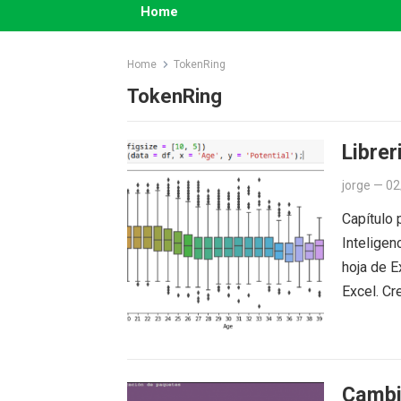
Home
Home
TokenRing
TokenRing
Librer
jorge
—
02
Capítulo 
Inteligen
hoja de E
Excel. C
Cambi