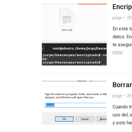
Encrip
jorge
—
25
En este t
datos. En
te asegur
more
Borra
jorge
—
25
Cuando t
uso del, 
y esto ha