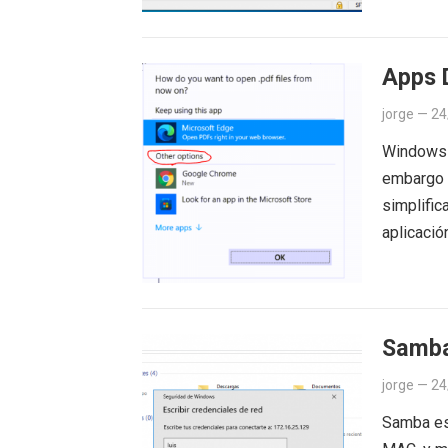
Apps 
jorge
—
24
Windows 1
embargo 
simplific
aplicaci
Samba
jorge
—
24
Samba es