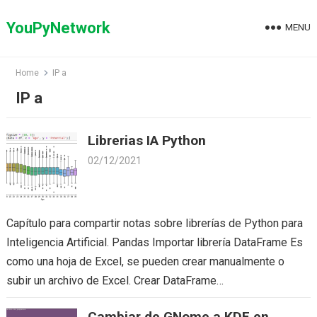
Skip
to
YouPyNetwork
MENU
content
Home
IP a
IP a
Librerias IA Python
02/12/2021
Capítulo para compartir notas sobre librerías de Python para
Inteligencia Artificial. Pandas Importar librería DataFrame Es
como una hoja de Excel, se pueden crear manualmente o
subir un archivo de Excel. Crear DataFrame…
Cambiar de GNome a KDE en