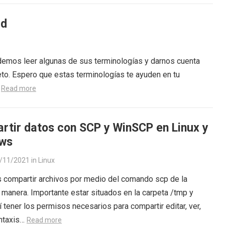
ad
demos leer algunas de sus terminologías y darnos cuenta
o. Espero que estas terminologías te ayuden en tu
…
Read more
rtir datos con SCP y WinSCP en Linux y
ws
/11/2021
in
Linux
compartir archivos por medio del comando scp de la
 manera. Importante estar situados en la carpeta /tmp y
í tener los permisos necesarios para compartir editar, ver,
intaxis…
Read more