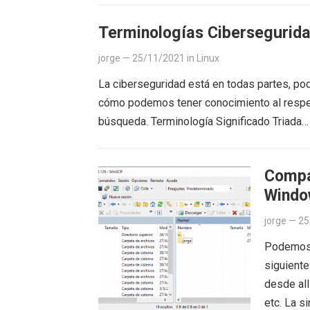
Terminologías Cibersegurid
jorge
—
25/11/2021
in
Linux
La ciberseguridad está en todas partes, po
cómo podemos tener conocimiento al respet
búsqueda. Terminología Significado Triada
Compa
Windo
jorge
—
25
Podemos 
siguiente
desde all
etc. La s