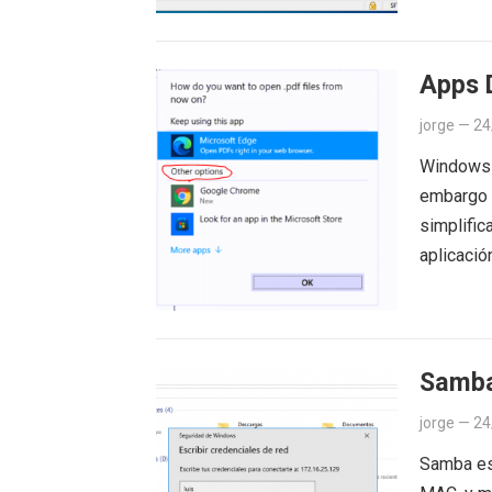
Apps 
jorge
—
24
Windows 1
embargo 
simplific
aplicaci
Samba
jorge
—
24
Samba es