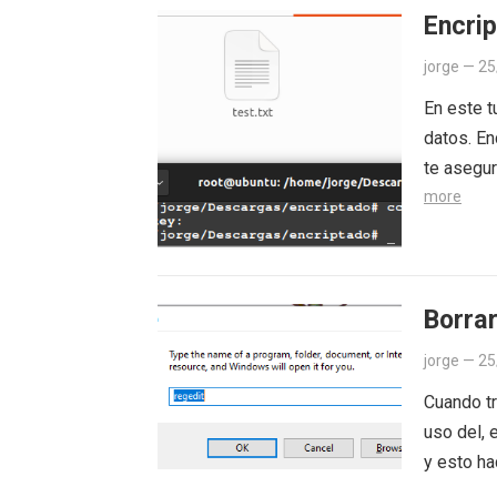
Encrip
jorge
—
25
En este t
datos. En
te asegur
more
Borra
jorge
—
25
Cuando t
uso del, 
y esto ha